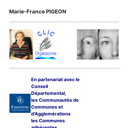
Marie-France PIGEON
En partenariat avec le
Conseil
Départemental,
les Communautés de
IMPORTANT
Communes et
d'Agglomérations
Quelques instants suffisent pour nous
les Communes
aider à améliorer nos services :
adhérentes