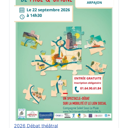
en cliquant sur :
"
Formulaire en ligne"
pour nous contacter
"Formulaire de plaintes et
réclamations"
pour vos problèmes
rencontrés
"Questionnaire de satisfaction des
usagers"
pour nous aider à améliorer nos
services
Toute l'Équipe vous remercie
Les services du CLIC sont totalement
gratuits
2026 Débat théâtral